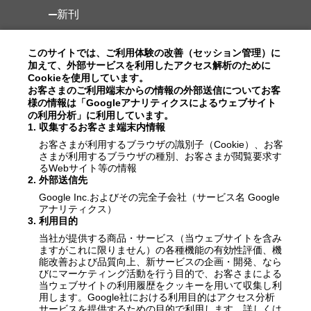
新刊
土木関係書籍シビルbooks
このサイトでは、ご利用体験の改善（セッション管理）に
加えて、外部サービスを利用したアクセス解析のために
新規会員登録
Cookieを使用しています。
お客さまのご利用端末からの情報の外部送信についてお客
様の情報は「Googleアナリティクスによるウェブサイト
ご注文の流れ
の利用分析」に利用しています。
1
.
収集するお客さま端末内情報
有価証券報告書
お客さまが利用するブラウザの識別子（Cookie）、お客
さまが利用するブラウザの種別、お客さまが閲覧要求す
お知らせ
るWebサイト等の情報
2
.
外部送信先
電子書籍の使い方
Google Inc.およびその完全子会社（サービス名 Google
アナリティクス）
3
.
利用目的
よくあるご質問
当社が提供する商品・サービス（当ウェブサイトを含み
ますがこれに限りません）の各種機能の有効性評価、機
運営会社
能改善および品質向上、新サービスの企画・開発、なら
びにマーケティング活動を行う目的で、お客さまによる
当ウェブサイトの利用履歴をクッキーを用いて収集し利
用します。Google社における利用目的はアクセス分析
サービスを提供するための目的で利用します。詳しくは