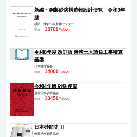
新編・鋼製砂防構造物設計便覧 令和3年
版
砂防・地すべり技術センター
18700
価格 :
円(税込)
令和8年度 改訂版 港湾土木請負工事積算
基準
日本港湾協会
14000
価格 :
円(税込)
令和4年版 砂防便覧
全国治水砂防協会
10450
価格 :
円(税込)
日本砂防史 Ⅱ
全国治水砂防協会