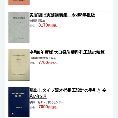
災害復旧実務講義集 令和8年度版
全国防災協会
8170
価格 :
円(税込)
令和8年度版 大口径岩盤削孔工法の積算
日本建設機械施工協会
7700
価格 :
円(税込)
張出しタイプ流木捕捉工設計の手引き 令
和7年3月
砂防・地すべり技術センター
7000
価格 :
円(税込)