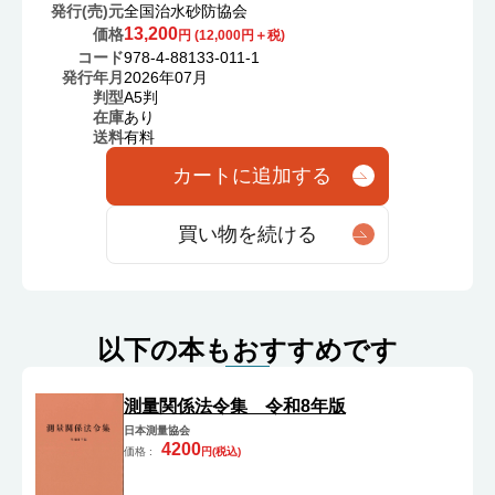
発行(売)元
全国治水砂防協会
13,200
価格
円 (
12,000
円＋税)
コード
978-4-88133-011-1
発行年月
2026年07月
判型
A5判
在庫
あり
送料
有料
カートに追加する
買い物を続ける
以下の本もおすすめです
測量関係法令集 令和8年版
日本測量協会
4200
価格 :
円(税込)